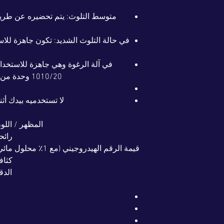
1010/20 وحدة من الماء. يتم تطبيقه على شكل رغوة.
لا تستخدميه بيدك أثن
المظهر / اللو
رائح
قيمة الرقم الهيدروجيني (مع 1٪ محلول مائي)
كثاف
الدق