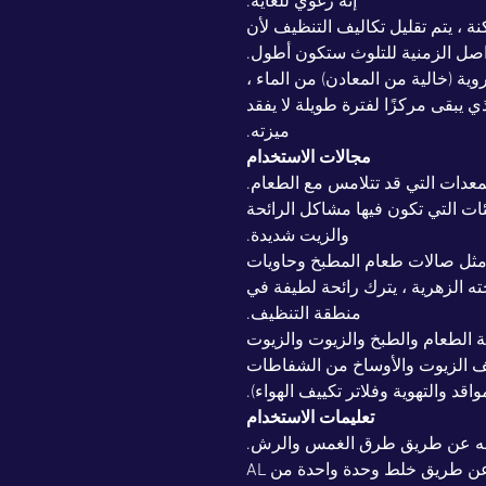
إنه رغوي للغاية.
ة ، يتم تقليل تكاليف التنظيف لأن
اصل الزمنية للتلوث ستكون أطول.
وية (خالية من المعادن) من الماء ،
ي يبقى مركزًا لفترة طويلة لا يفقد
ميزته.
مجالات الاستخدام
معدات التي قد تتلامس مع الطعام.
ت التي تكون فيها مشاكل الرائحة
والزيت شديدة.
مثل صالات طعام المطبخ وحاويات
ه الزهرية ، يترك رائحة لطيفة في
منطقة التنظيف.
الطعام والطبخ والزيوت والزيوت
ف الزيوت والأوساخ من الشفاطات
واقد والتهوية وفلاتر تكييف الهواء).
تعليمات الاستخدام
قه عن طريق طرق الغمس والرش.
للتلوث الضوئي: وهي جاهزة للاستخدام عن طريق خلط وحدة واحدة من AL