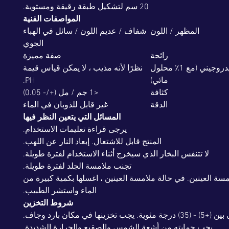
20 سم لتشكيل طبقة رقيقة ومستوية.
المواصفات الفنية
المظهر / اللون
شفاف / عديم اللون / سائل في الهباء
الجوي
رائحة
صفة مميزة
قيمة الرقم الهيدروجيني (مع 1٪ محلول
نظرًا لأنه مذيب ، لا يمكن قياس قيمة
مائي)
PH.
كثافة
<1 جم / مل (+/- 0.05)
الدقة
غير قابل للذوبان في الماء
المسائل التي يتعين النظر فيها
يرجى قراءة تعليمات الاستخدام.
المنتج قابل للاشتعال. إبعاد النار عن اللهب.
لا تتنفس البخار الذي سيخرج أثناء الاستخدام لفترة طويلة.
تجنب ملامسة الجلد لفترة طويلة.
سة العينين. في حالة ملامسة العينين ، اغسلها بكمية كبيرة من
الماء واستشر الطبيب.
شروط التخزين
يجب أن تبقى بين (+5) - (35) درجة مئوية. يجب تخزينها في مكان بارد وجاف.
يجب حمايته من أشعة الشمس والصقيع والحرارة الشديدة.