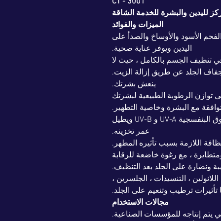
CT - 3001
 لليدين والبشرة للخدمة الشاقة
الميزات والفوائد
فحم الأسود والأوساخ والصدأ على
اليدين ويوفر عناية صحية.
ي تنظيف الجسم بالكامل ، حيث لا
اف الجلد عن طريق إزالة الزيت.
ينعش بشرتك.
توازن الرطوبة الطبيعية لبشرتك
وافقة مع البشرة وخاصية التطهير.
إنه يحمي نفسه من أشعة الشمس فوق البنفسجية UV-A و UV-B ويطيل
عمر تخزينه.
ظافة اللازمة بسبب تأثيره المطهر.
متطايرة ، مع رغوة خاضعة للرقابة
ة ونضارة على الجلد بعد التنظيف.
لانولين ، التنسيدات ، الجلسرين ،
ها تأثيرات ترطيب وتنعيم على الجلد.
مجالات الاستخدام
 يتم إنتاجه للمؤسسات الصناعية.