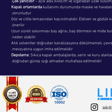
Çok yanıcıdır
– açık alev, kıvılcım ve sigaradan uzak tutulma
Kapalı ortamlarda
kullanımı durumunda maske ve havala
zorunludur.
Göz ve ciltle temasından kaçınılmalıdır. Eldiven ve gözlük k
önerilir.
Uzun süreli solunması baş ağrısı, baş dönmesi ve mide bu
neden olabilir.
Atık solventler doğrudan kanalizasyona dökülmemeli, çevr
mevzuatına uygun imha edilmelidir.
Depolama
: Sıkıca kapalı ambalajlarda, serin ve kuru alanla
doğrudan güneş ışığı almadan muhafaza edilmelidir.
info@