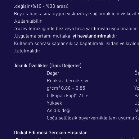
değişir (%10 - %30 arası).
Boya tabancasına uygun viskoziteyi sağlamak için viskozite
kullanılabilir.
Yüzey temizliğinde bez veya fırça yardımıyla uygulanabilir.
Uygulama ortamı mutlaka
iyi havalandırılmalı
dır.
Kullanım sonrası kaplar sıkıca kapatılmalı, ısıdan ve kıvıl
tutulmalıdır.
Teknik Özellikler (Tipik Değerler)
Değer
Öz
Renksiz, berrak sıvı
G
0.85 – 0.88 g/cm³
Yo
< 21 °C (kapalı kap)
Pa
Yüksek
U
Asidik değil
p
Çoğu selülozik boya/vernikle tam uyumlu
Ka
Dikkat Edilmesi Gereken Hususlar