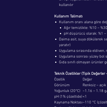
kullanılır
Kullanım Talimatı
Kullanım oranı alana göre değ
Ağır temizlikte: %10 – %30 
pH düşürücü olarak: %1 – 
Daima asit, suya dökülerek sey
yaratır)
Uygulama sırasında eldiven, 
Uygulama sonrası yüzey bol s
Gıda sınıfı olmayan ürünler g
Teknik Özellikler (Tipik Değerler
Özellik
Değer
Görünüm
Renksiz – açık 
Yoğunluk (20°C)
~1.16 – 1.18 
pH (1% çözeltide)
<1
Kaynama Noktası
~110 °C (çözelt