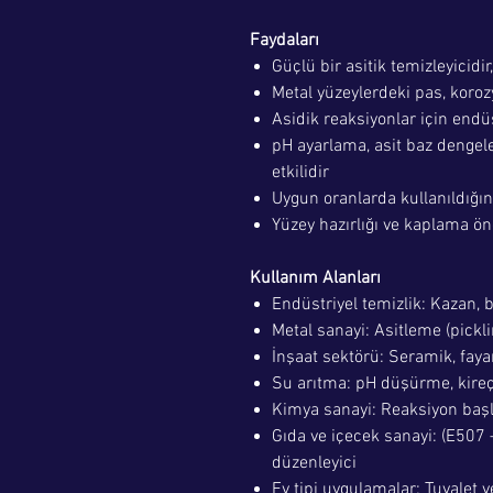
Faydaları
Güçlü bir asitik temizleyicidir,
Metal yüzeylerdeki pas, korozy
Asidik reaksiyonlar için endü
pH ayarlama, asit baz dengel
etkilidir
Uygun oranlarda kullanıldığı
Yüzey hazırlığı ve kaplama önc
Kullanım Alanları
Endüstriyel temizlik: Kazan, b
Metal sanayi: Asitleme (pickl
İnşaat sektörü: Seramik, fayan
Su arıtma: pH düşürme, kire
Kimya sanayi: Reaksiyon başla
Gıda ve içecek sanayi: (E507 –
düzenleyici
Ev tipi uygulamalar: Tuvalet 