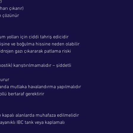
)
arı çıkarır)
 çözünür
um yolları için ciddi tahriş edicidir
işine ve boğulma hissine neden olabilir
drojen gazı çıkararak patlama riski
kostik) karıştırılmamalıdır – şiddetli
turur
landa mutlaka havalandırma yapılmalıdır
lü bertaraf gerektirir
e kapalı alanlarda muhafaza edilmelidir
dayanıklı IBC tank veya kaplamalı