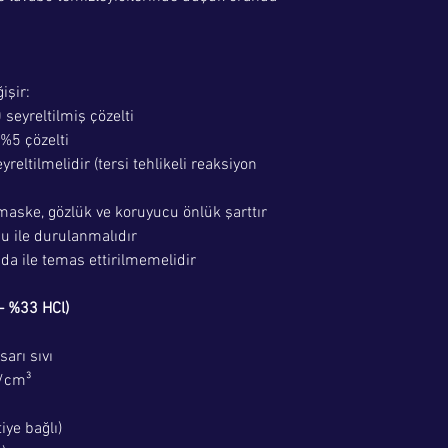
işir:
seyreltilmiş çözelti
%5 çözelti
reltilmelidir (tersi tehlikeli reaksiyon
maske, gözlük ve koruyucu önlük şarttır
u ile durulanmalıdır
ıda ile temas ettirilmemelidir
 – %33 HCl)
sarı sıvı
g/cm³
iye bağlı)