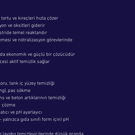
 tortu ve kireçleri hızla çözer
on ve oksitleri giderir
stride temel reaktandır
emesi ve nötralizasyon görevlerinde
nda ekonomik ve güçlü bir çözücüdür
esi aktif temizlik sağlar
oru, tank iç yüzey temizliği
ing), pas sökme
s ve beton artıklarının temizliği
ç çözme
tıcı ve pH ayarlayıcı
 yalnızca gıda sınıfı form için) pH
ve lavabo temizleyicilerinde düşük oranda