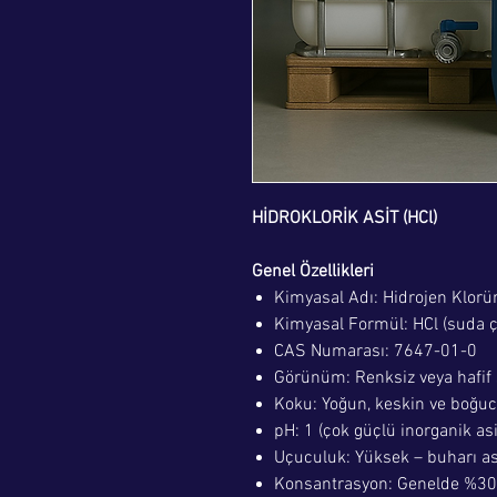
HİDROKLORİK ASİT (HCl)
Genel Özellikleri
Kimyasal Adı: Hidrojen Klorür
Kimyasal Formül: HCl (suda
CAS Numarası: 7647-01-0
Görünüm: Renksiz veya hafif s
Koku: Yoğun, keskin ve boğucu
pH: 1 (çok güçlü inorganik asi
Uçuculuk: Yüksek – buharı as
Konsantrasyon: Genelde %30 –