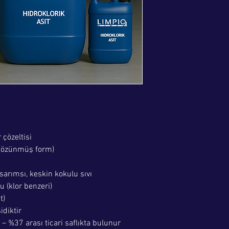
 çözeltisi
 çözünmüş form)
arımsı, keskin kokulu sıvı
 (klor benzeri)
t)
idiktir
 %37 arası ticari saflıkta bulunur