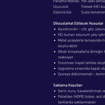
Parlama Noktası
Yok (alev almaz
Uçuculuk
Yüksek (HCl buh
Çözünürlük
Suda tamamen
Diksuslarkat Edilecek Hususlar
Aşındırıcıdır – cilt, göz, solun
HCl buharı solunum yolu tahr
Metal yüzeylerle temasında hi
oluşturabilir
Alkali kimyasallarla (örneğin 
reaksiyon
Yutulması hayati tehlike oluş
Uygulama sırasında kapalı a
Çevreye dökülmemeli – kontrol
Saklama Koşulları
Serin, kuru, havalandırmalı v
Polietilen (HDPE) bidon, asit 
tanklarda saklanmalıdır