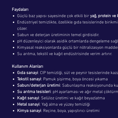
Faydaları
Güçlü baz yapısı sayesinde çok etkili bir
yağ, protein ve
Endüstriyel temizlikte, özellikle gıda tesislerinde birikmi
çözer.
Sabun ve deterjan üretiminin temel girdisidir.
pH düzenleyici olarak asidik ortamlarda dengeleme sağl
Kimyasal reaksiyonlarda güçlü bir nötralizasyon maddes
Su arıtma, tekstil ve kağıt endüstrisinde verim artırır.
Kullanım Alanları
Gıda sanayi
: CIP temizliği, süt ve peynir tesislerinde kaz
Tekstil sanayi
: Pamuk şişirme, boya öncesi yıkama
Sabun/deterjan üretimi
: Sabunlaşma reaksiyonunda kul
Su arıtma tesisleri
: pH ayarlaması ve ağır metal çöktür
Kağıt sanayi
: Selüloz üretimi ve kağıt beyazlatma
Metal sanayi
: Yağ alma ve yüzey temizliği
Kimya sanayi
: Reçine, boya, yapıştırıcı üretimi