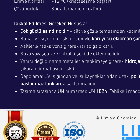
Erime Noktası
~12 °C (kristalleşme başlar)
Çözünürlük
Suda tamamen çözünür
Dikkat Edilmesi Gereken Hususlar
Çok güçlü aşındırıcıdır
– cilt ve gözle temasından kaçınıl
Buhar ve sıçrama riski nedeniyle
koruyucu ekipman şart
Asitlerle reaksiyona girerek ısı açığa çıkarır.
Suya yavaşça ve kontrollü şekilde eklenmelidir.
Yanıcı değildir ama metallerle tepkimeye girerek
hidroje
çıkarabilir (patlayıcı risk!)
Depolama: UV ışığından ve ısı kaynaklarından uzak,
poli
paslanmaz tanklarda
saklanmalıdır.
Taşıma sırasında UN numarası:
UN 1824
(Tehlikeli madde
© Limpio Chemical 