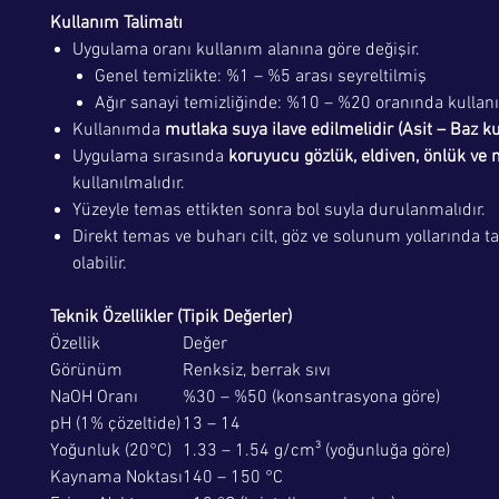
Kullanım Talimatı
Uygulama oranı kullanım alanına göre değişir.
Genel temizlikte: %1 – %5 arası seyreltilmiş
Ağır sanayi temizliğinde: %10 – %20 oranında kullanı
Kullanımda
mutlaka suya ilave edilmelidir (Asit – Baz kur
Uygulama sırasında
koruyucu gözlük, eldiven, önlük ve
kullanılmalıdır.
Yüzeyle temas ettikten sonra bol suyla durulanmalıdır.
Direkt temas ve buharı cilt, göz ve solunum yollarında t
olabilir.
Teknik Özellikler (Tipik Değerler)
Özellik
Değer
Görünüm
Renksiz, berrak sıvı
NaOH Oranı
%30 – %50 (konsantrasyona göre)
pH (1% çözeltide)
13 – 14
Yoğunluk (20°C)
1.33 – 1.54 g/cm³ (yoğunluğa göre)
Kaynama Noktası
140 – 150 °C