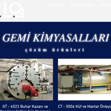
Anasayfa
Ürün Gurubu
Hamm
GEMİ KİMYASALLARI
çözüm ürünleri
GT - 4022 Buhar Kazanı ve
CT - 3006 Küf ve Mantar Önleyi