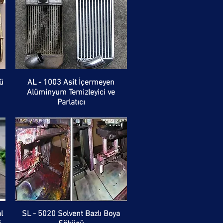
ü
AL - 1003 Asit İçermeyen
Alüminyum Temizleyici ve
Parlatıcı
l
SL - 5020 Solvent Bazlı Boya