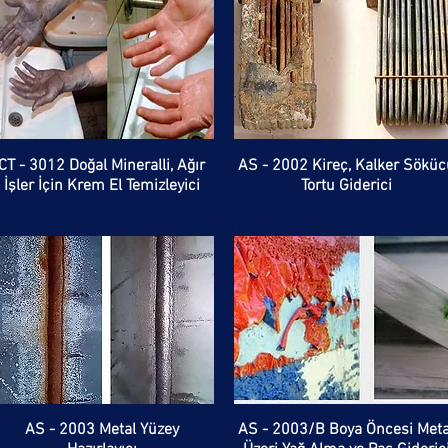
CT - 3012 Doğal Mineralli, Ağır
AS - 2002 Kireç, Kalker Söküc
İşler İçin Krem El Temizleyici
Tortu Giderici
AS - 2003 Metal Yüzey
AS - 2003/B Boya Öncesi Meta