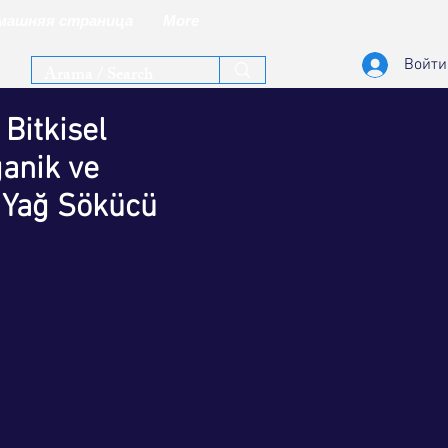
машняя страница
More
Войти
Bitkisel
ganik ve
 Yağ Sökücü