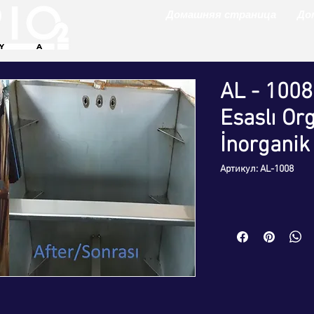
Домашняя страница
До
AL - 1008 
Esaslı Or
İnorganik
Артикул: AL-1008