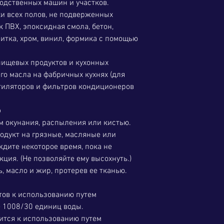
одственных машин и участков.
ки всех полов, не подверженных
к ПВХ, эпоксидная смола, бетон,
литка, хром, винил, формика с помощью
пищевых продуктов и кухонных
его масла на фабричных кухнях (для
нтиляторов и фильтров кондиционеров
ю
м окунания, распыления или кистью.
одукт на грязные, масляные или
дите некоторое время, пока не
ция. (Не позволяйте ему высохнуть.)
ь, масло и жир, протерев ее тканью.
тов к использованию путем
 1008/30 единиц воды.
вится к использованию путем