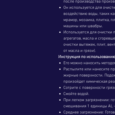
после производства произв
Он используется для очист
воздействию воды, таких ка
мрамор, мозаика, плитка, п
машины или швабры.
Используется для очистки 
агрегатов, масла и сгоревш
очистки вытяжек, плит, ве
от масла и грязи).
Инструкция по использовани
Его можно наносить методо
Распылите или нанесите пр
жирные поверхности. Подож
произойдет химическая реак
Сотрите с поверхности гряз
Смойте водой.
При легком загрязнении: го
смешивания 1 единицы AL -
Среднее загрязнение: Гото