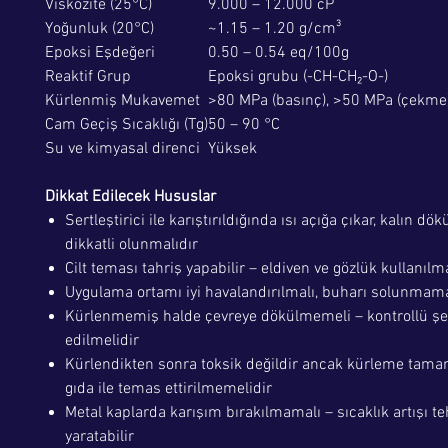
Viskozite (25°C)
9.000 – 12.000 cP
Yoğunluk (20°C)
~1.15 – 1.20 g/cm³
Epoksi Eşdeğeri
0.50 – 0.54 eq/100g
Reaktif Grup
Epoksi grubu (-CH-CH₂-O-)
Kürlenmiş Mukavemet
>80 MPa (basınç), >50 MPa (çekme
Cam Geçiş Sıcaklığı (Tg)
50 – 90 °C
Su ve kimyasal direnci
Yüksek
Dikkat Edilecek Hususlar
Sertleştirici ile karıştırıldığında ısı açığa çıkar, kalın d
dikkatli olunmalıdır
Cilt teması tahriş yapabilir – eldiven ve gözlük kullanılma
Uygulama ortamı iyi havalandırılmalı, buharı solunmama
Kürlenmemiş halde çevreye dökülmemeli – kontrollü şek
edilmelidir
Kürlendikten sonra toksik değildir ancak kürleme ta
gıda ile temas ettirilmemelidir
Metal kaplarda karışım bırakılmamalı – sıcaklık artışı te
yaratabilir