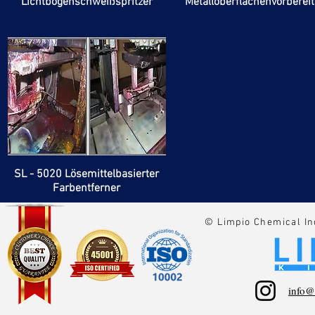
Lichtbogenschweißspritzer
Metalloberflächenvorberei
SL - 5020 Lösemittelbasierter
Farbentferner
© Limpio Chemical In
info@