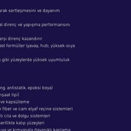
arak sertleşmesini ve dayanım
l direnç ve yapışma performansını
rşı direnç kazandırır
zel formüller (yavaş, hızlı, yüksek ısıya
ik gibi yüzeylerde yüksek uyumluluk
ng, antistatik, epoksi boya)
nşaat tipi)
n ve kapsülleme
fiber ve cam elyaf reçine sistemleri
ı cila ve dolgu sistemleri
rtlikte kalıp yüzeyleri
Suya ve kimyasala dayanıklı kaplama