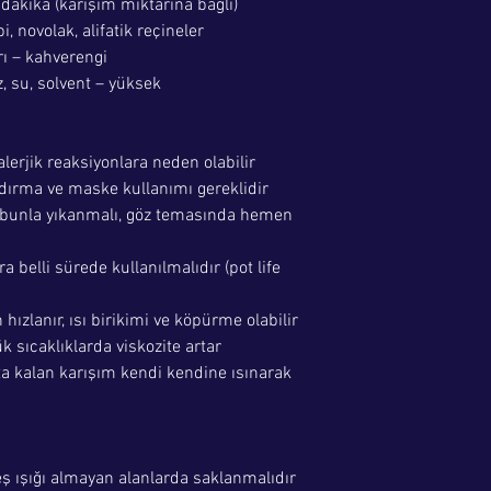
dakika (karışım miktarına bağlı)
pi, novolak, alifatik reçineler
rı – kahverengi
z, su, solvent – yüksek
 alerjik reaksiyonlara neden olabilir
dırma ve maske kullanımı gereklidir
sabunla yıkanmalı, göz temasında hemen
ra belli sürede kullanılmalıdır (pot life
hızlanır, ısı birikimi ve köpürme olabilir
sıcaklıklarda viskozite artar
a kalan karışım kendi kendine ısınarak
ş ışığı almayan alanlarda saklanmalıdır