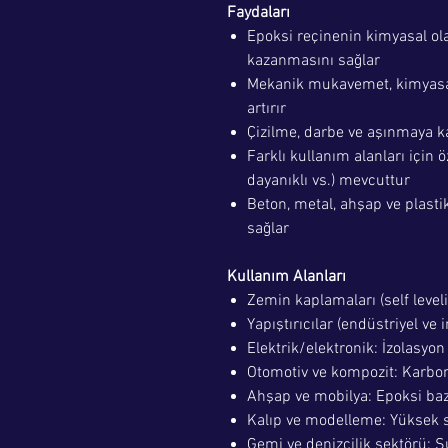
Faydaları
Epoksi reçinenin kimyasal ol
kazanmasını sağlar
Mekanik mukavemet, kimyasa
artırır
Çizilme, darbe ve aşınmaya ka
Farklı kullanım alanları için ö
dayanıklı vs.) mevcuttur
Beton, metal, ahşap ve plast
sağlar
Kullanım Alanları
Zemin kaplamaları (self leveli
Yapıştırıcılar (endüstriyel ve i
Elektrik/elektronik: İzolasyo
Otomotiv ve kompozit: Karbon 
Ahşap ve mobilya: Epoksi bazl
Kalıp ve modelleme: Yüksek se
Gemi ve denizcilik sektörü: 