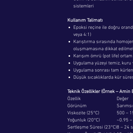
sistemleri
Kullanım Talimatı
Epoksi reçine ile doğru oranda 
veya 4:1)
Karıştırma sırasında homojen
oluşmamasına dikkat edilmel
Karışım ömrü (pot life) ortam
Uygulama yüzeyi temiz, kuru 
Uygulama sonrası tam kürlenm
Düşük sıcaklıklarda kür süresi
Teknik Özellikler (Örnek – Amin Ba
Özellik
Değer
Görünüm
Sarımsı
Viskozite (25°C)
500 – 15
Yoğunluk (20°C)
~0.95 –
Sertleşme Süresi (23°C)
8 – 24 