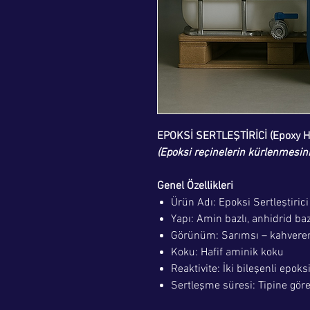
EPOKSİ SERTLEŞTİRİCİ (Epoxy H
(Epoksi reçinelerin kürlenmesini
Genel Özellikleri
Ürün Adı: Epoksi Sertleştiric
Yapı: Amin bazlı, anhidrid ba
Görünüm: Sarımsı – kahveren
Koku: Hafif aminik koku
Reaktivite: İki bileşenli epok
Sertleşme süresi: Tipine göre