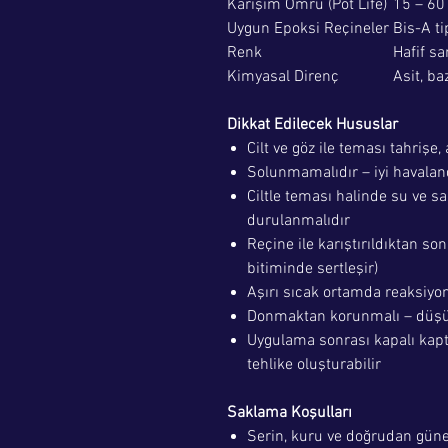
Karışım Ömrü (Pot Life)
15 – 60 
Uygun Epoksi Reçineler
Bis-A ti
Renk
Hafif sa
Kimyasal Direnç
Asit, ba
Dikkat Edilecek Hususlar
Cilt ve göz ile teması tahrişe,
Solunmamalıdır – iyi havalan
Ciltle teması halinde su ve 
durulanmalıdır
Reçine ile karıştırıldıktan son
bitiminde sertleşir)
Aşırı sıcak ortamda reaksiyon 
Donmaktan korunmalı – düşük 
Uygulama sonrası kapalı kapt
tehlike oluşturabilir
Saklama Koşulları
Serin, kuru ve doğrudan güne