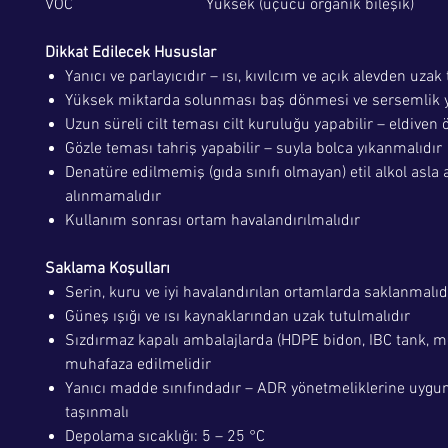
VOC
Yüksek (uçucu organik bileşik)
Dikkat Edilecek Hususlar
Yanıcı ve parlayıcıdır – ısı, kıvılcım ve açık alevden uzak
Yüksek miktarda solunması baş dönmesi ve sersemlik y
Uzun süreli cilt teması cilt kuruluğu yapabilir – eldiven ö
Gözle teması tahriş yapabilir – suyla bolca yıkanmalıdır
Denatüre edilmemiş (gıda sınıfı olmayan) etil alkol asla 
alınmamalıdır
Kullanım sonrası ortam havalandırılmalıdır
Saklama Koşulları
Serin, kuru ve iyi havalandırılan ortamlarda saklanmalıd
Güneş ışığı ve ısı kaynaklarından uzak tutulmalıdır
Sızdırmaz kapalı ambalajlarda (HDPE bidon, IBC tank, met
muhafaza edilmelidir
Yanıcı madde sınıfındadır – ADR yönetmeliklerine uygun
taşınmalı
Depolama sıcaklığı: 5 – 25 °C