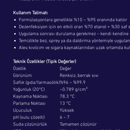
Kullanım Talimatı
Formülasyonlara genellikle %10 – %95 oranında katılır
Dezenfeksiyon için en etkili oran %70 etanol + %30 saf 
Uygulama sonrası durulama gerekmez – kendi kendine 
Temizlikte bez, sprey ya da daldırma yöntemiyle uygulan
Alev, kıvılcım ve sigara kaynaklarından uzak ortamda kul
Teknik Özellikler (Tipik Değerler)
Özellik
Değer
Görünüm
Renksiz, berrak sıvı
Saflık (gıda/farmasötik)
%96 – %99.9
Yoğunluk (20°C)
~0.789 g/cm³
Kaynama Noktası
78.3 °C
Parlama Noktası
13 °C
Uçuculuk
Yüksek
pH (sulu çözelti)
6 – 7
Suda çözünürlük
Tamamen çözünür