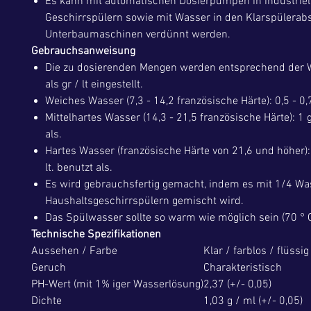
Es kann mit automatischen Dosierpumpen in industriel
Geschirrspülern sowie mit Wasser in den Klarspülerab
Unterbaumaschinen verdünnt werden.
Gebrauchsanweisung
Die zu dosierenden Mengen werden entsprechend der 
als gr / lt eingestellt.
Weiches Wasser (7,3 - 14,2 französische Härte): 0,5 - 0,7
Mittelhartes Wasser (14,3 - 21,5 französische Härte): 1 g
als.
Hartes Wasser (französische Härte von 21,6 und höher): 1
lt. benutzt als.
Es wird gebrauchsfertig gemacht, indem es mit 1/4 Wa
Haushaltsgeschirrspülern gemischt wird.
Das Spülwasser sollte so warm wie möglich sein (70 ° C 
Technische Spezifikationen
Aussehen / Farbe
Klar / farblos / flüssig
Geruch
Charakteristisch
PH-Wert (mit 1% iger Wasserlösung)
2,37 (+/- 0,05)
Dichte
1,03 g / ml (+/- 0,05)