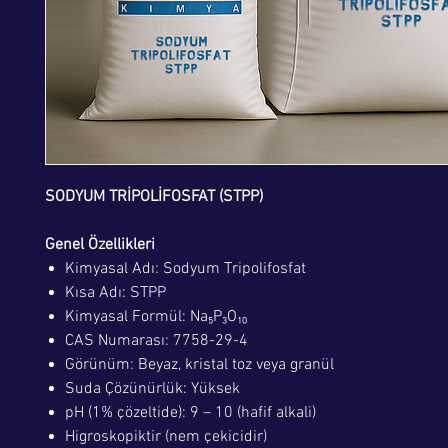
SODYUM TRİPOLİFOSFAT (STPP)
Genel Özellikleri
Kimyasal Adı: Sodyum Tripolifosfat
Kısa Adı: STPP
Kimyasal Formül: Na₅P₃O₁₀
CAS Numarası: 7758-29-4
Görünüm: Beyaz, kristal toz veya granül
Suda Çözünürlük: Yüksek
pH (1% çözeltide): 9 – 10 (hafif alkali)
Higroskopiktir (nem çekicidir)