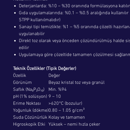
Deterjanlarda: %10 – %30 oranında formülasyona katılır
Gıda uygulamalarında: %0.1 – %0.5 aralığında kullanılır (
STPP kullanılmalıdır)
Sanayi tipi temizlikte: %1 – %5 oranında çözelti hazırla
uygulanabilir
Direkt toz olarak veya önceden çözündürülmüş halde sis
edilir
Uygulamaya göre çözeltide tamamen çözülmesi sağlanm
Teknik Özellikler (Tipik Değerler)
Özellik
Değer
Görünüm
Beyaz kristal toz veya granül
Saflık (Na₅P₃O₁₀)
Min. %94
pH (1% solüsyon)
9 – 10
Erime Noktası
>620°C (bozulur)
Yoğunluk (dökme)
0.80 – 1.05 g/cm³
Suda Çözünürlük
Kolay ve tamamen
Higroskopik Etki
Yüksek – nemi hızla çeker